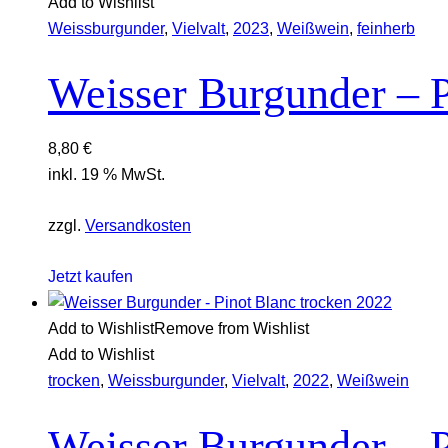
Add to Wishlist
Weissburgunder
,
Vielvalt
,
2023
,
Weißwein
,
feinherb
Weisser Burgunder – P
8,80
€
inkl. 19 % MwSt.
zzgl.
Versandkosten
Jetzt kaufen
Add to Wishlist
Remove from Wishlist
Add to Wishlist
trocken
,
Weissburgunder
,
Vielvalt
,
2022
,
Weißwein
Weisser Burgunder – P