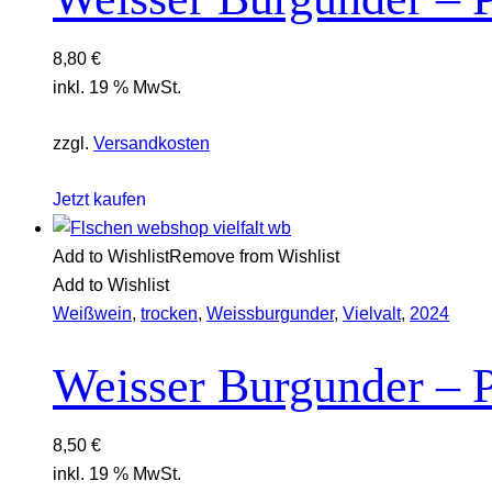
8,80
€
inkl. 19 % MwSt.
zzgl.
Versandkosten
Jetzt kaufen
Add to Wishlist
Remove from Wishlist
Add to Wishlist
Weißwein
,
trocken
,
Weissburgunder
,
Vielvalt
,
2024
Weisser Burgunder – P
8,50
€
inkl. 19 % MwSt.