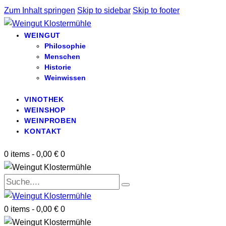
Zum Inhalt springen
Skip to sidebar
Skip to footer
WEINGUT
Philosophie
Menschen
Historie
Weinwissen
VINOTHEK
WEINSHOP
WEINPROBEN
KONTAKT
0 items
-
0,00 €
0
0 items
-
0,00 €
0