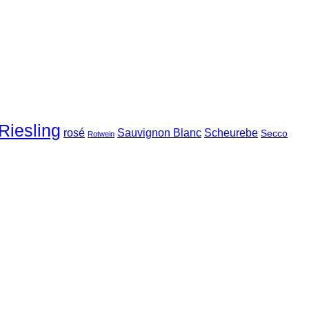
Riesling
rosé
Sauvignon Blanc
Scheurebe
Secco
Rotwein