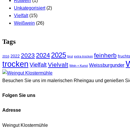
Rotwein
(1)
Unkategorisiert
(2)
Vielfalt
(15)
Weißwein
(26)
Tags
2025
2024
2023
feinherb
2022
frucht
2016
brut
extra trocken
trocken
Vielvalt
Vielfalt
Weissburgunder
Wein + Kunst
Besuchen Sie uns im malerischen Rheingau und genießen Sie e
Folgen Sie uns
Adresse
Weingut Klostermühle