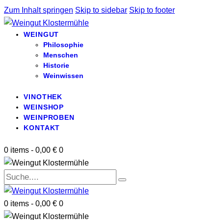
Zum Inhalt springen
Skip to sidebar
Skip to footer
WEINGUT
Philosophie
Menschen
Historie
Weinwissen
VINOTHEK
WEINSHOP
WEINPROBEN
KONTAKT
0 items
-
0,00 €
0
0 items
-
0,00 €
0