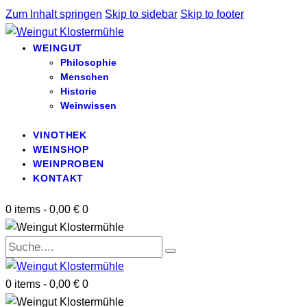
Zum Inhalt springen
Skip to sidebar
Skip to footer
WEINGUT
Philosophie
Menschen
Historie
Weinwissen
VINOTHEK
WEINSHOP
WEINPROBEN
KONTAKT
0 items
-
0,00 €
0
0 items
-
0,00 €
0