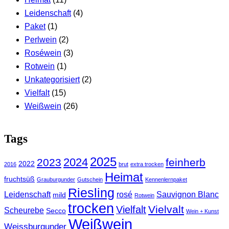
Leidenschaft
(4)
Paket
(1)
Perlwein
(2)
Roséwein
(3)
Rotwein
(1)
Unkategorisiert
(2)
Vielfalt
(15)
Weißwein
(26)
Tags
2025
2024
2023
feinherb
2022
2016
brut
extra trocken
Heimat
fruchtsüß
Grauburgunder
Gutschein
Kennenlernpaket
Riesling
Leidenschaft
rosé
Sauvignon Blanc
mild
Rotwein
trocken
Vielvalt
Vielfalt
Scheurebe
Secco
Wein + Kunst
Weißwein
Weissburgunder