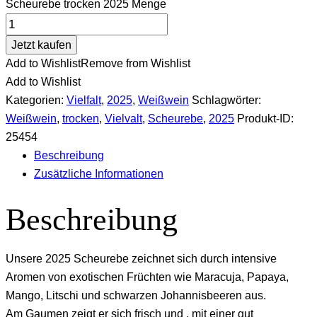
Scheurebe trocken 2025 Menge
Jetzt kaufen
Add to Wishlist
Remove from Wishlist
Add to Wishlist
Kategorien:
Vielfalt
,
2025
,
Weißwein
Schlagwörter:
Weißwein
,
trocken
,
Vielvalt
,
Scheurebe
,
2025
Produkt-ID:
25454
Beschreibung
Zusätzliche Informationen
Beschreibung
Unsere 2025 Scheurebe zeichnet sich durch intensive
Aromen von exotischen Früchten wie Maracuja, Papaya,
Mango, Litschi und schwarzen Johannisbeeren aus.
Am Gaumen zeigt er sich frisch und , mit einer gut