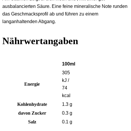
ausbalancierten Säure. Eine feine mineralische Note runden
das Geschmacksprofil ab und führen zu einem
langanhaltenden Abgang.
Nährwertangaben
100ml
305
kJ /
Energie
74
kcal
Kohlenhydrate
1.3 g
davon Zucker
0.3 g
Salz
0.1 g