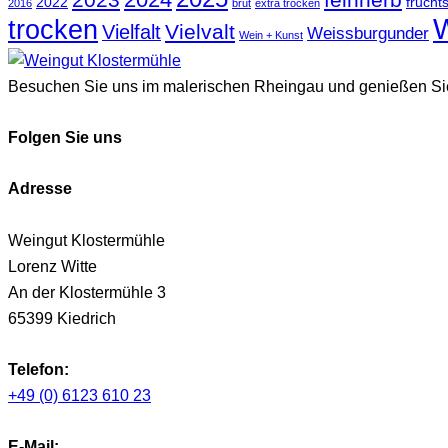
2022
frucht
2016
brut
extra trocken
trocken
Vielvalt
Vielfalt
Weissburgunder
Wein + Kunst
Besuchen Sie uns im malerischen Rheingau und genießen Sie e
Folgen Sie uns
Adresse
Weingut Klostermühle
Lorenz Witte
An der Klostermühle 3
65399 Kiedrich
Telefon:
+49 (0) 6123 610 23
E-Mail: