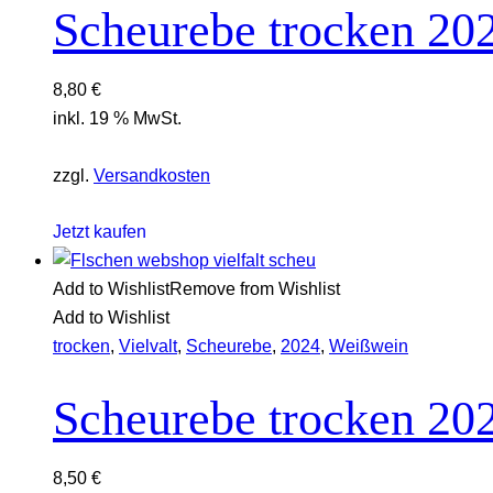
Scheurebe trocken 20
8,80
€
inkl. 19 % MwSt.
zzgl.
Versandkosten
Jetzt kaufen
Add to Wishlist
Remove from Wishlist
Add to Wishlist
trocken
,
Vielvalt
,
Scheurebe
,
2024
,
Weißwein
Scheurebe trocken 20
8,50
€