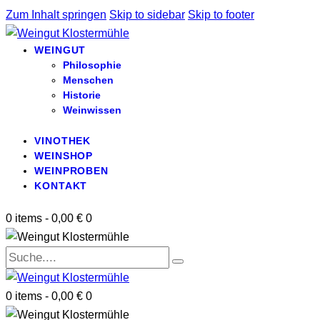
Zum Inhalt springen
Skip to sidebar
Skip to footer
WEINGUT
Philosophie
Menschen
Historie
Weinwissen
VINOTHEK
WEINSHOP
WEINPROBEN
KONTAKT
0 items
-
0,00 €
0
0 items
-
0,00 €
0