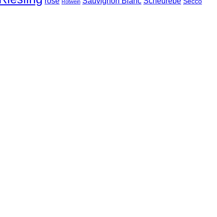
rosé
Sauvignon Blanc
Scheurebe
Secco
Rotwein