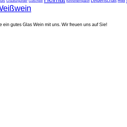
Leidenschaft
süß
mild
Grauburgunder
Gutschein
Kennenlernpaket
Weißwein
in gutes Glas Wein mit uns. Wir freuen uns auf Sie!