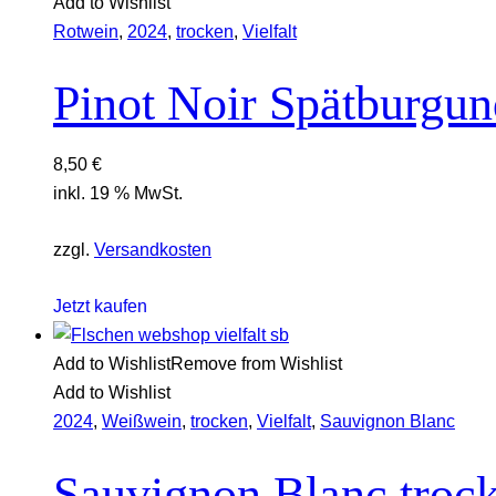
Add to Wishlist
Rotwein
,
2024
,
trocken
,
Vielfalt
Pinot Noir Spätburgun
8,50
€
inkl. 19 % MwSt.
zzgl.
Versandkosten
Jetzt kaufen
Add to Wishlist
Remove from Wishlist
Add to Wishlist
2024
,
Weißwein
,
trocken
,
Vielfalt
,
Sauvignon Blanc
Sauvignon Blanc troc