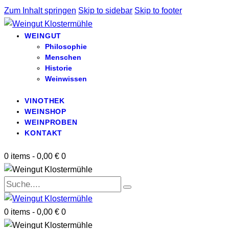
Zum Inhalt springen
Skip to sidebar
Skip to footer
WEINGUT
Philosophie
Menschen
Historie
Weinwissen
VINOTHEK
WEINSHOP
WEINPROBEN
KONTAKT
0 items
-
0,00 €
0
0 items
-
0,00 €
0