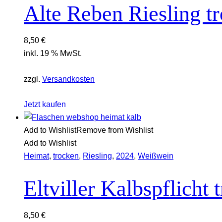
Alte Reben Riesling t
8,50
€
inkl. 19 % MwSt.
zzgl.
Versandkosten
Jetzt kaufen
Add to Wishlist
Remove from Wishlist
Add to Wishlist
Heimat
,
trocken
,
Riesling
,
2024
,
Weißwein
Eltviller Kalbspflicht
8,50
€