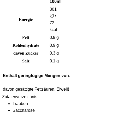
100ml
301
kJ /
Energie
72
kcal
Fett
0.9 g
Kohlenhydrate
0.9 g
davon Zucker
0.3 g
Salz
0.1 g
Enthält geringfügige Mengen von:
davon gesättigte Fettsäuren, Eiweiß
Zutatenverzeichnis
Trauben
Saccharose