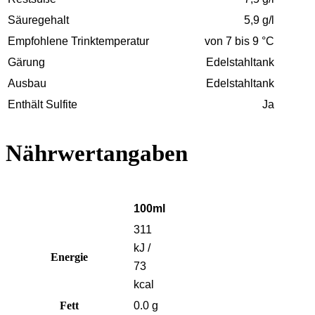
Säuregehalt
5,9 g/l
Empfohlene Trinktemperatur
von 7 bis 9 °C
Gärung
Edelstahltank
Ausbau
Edelstahltank
Enthält Sulfite
Ja
Nährwertangaben
100ml
311
kJ /
Energie
73
kcal
Fett
0.0 g