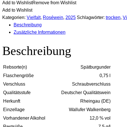
Add to Wishlist
Remove from Wishlist
Add to Wishlist
Kategorien:
Vielfalt
,
Roséwein
,
2025
Schlagwörter:
trocken
,
Vi
Beschreibung
Zusätzliche Informationen
Beschreibung
Rebsorte(n)
Spätburgunder
Flaschengröße
0,75 l
Verschluss
Schraubverschluss
Qualitätsstufe
Deutscher Qualitätswein
Herkunft
Rheingau (DE)
Einzellage
Wallufer Walkenberg
Vorhandener Alkohol
12,0 % vol
Restsüße
7,5 g/l